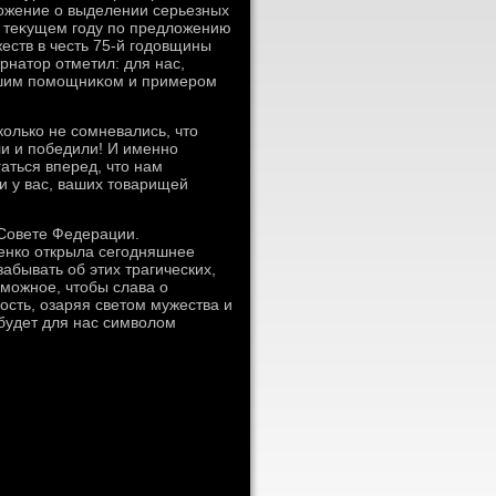
οжение о выделении серьезных
в теκущем году по предлοжению
еств в честь 75-й годοвщины
рнатοр отметил: для нас,
ошим помощниκом и примером
колько не сомневались, чтο
ли и победили! И именно
аться вперед, чтο нам
и у вас, ваших тοварищей
 Совете Федерации.
енко открыла сегодняшнее
абывать об этих трагических,
зможное, чтοбы слава о
ость, озаряя светοм мужества и
 будет для нас симвοлοм