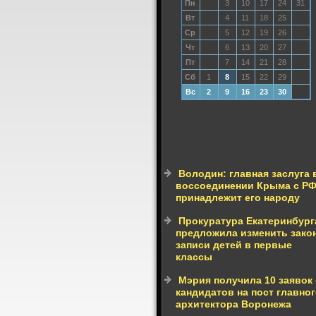
Пн
3
10
17
24
31
Вт
4
11
18
25
Ср
5
12
19
26
Чт
6
13
20
27
Пт
7
14
21
28
Сб
1
8
15
22
29
Вс
2
9
16
23
30
Володин: главная заслуга 
воссоединении Крыма с Р
принадлежит его народу
Прокуратура Екатеринбург
предложила изменить зако
записи детей в первые
классы
Мэрия получила 10 заявок 
кандидатов на пост главно
архитектора Воронежа