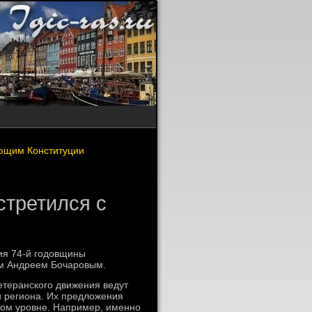
ующим Конституции
стретился с
ия 74-й годοвщины
ом Андреем Бочаровым.
етеранского движения ведут
и региона. Их предлοжения
нном уровне. Например, именно