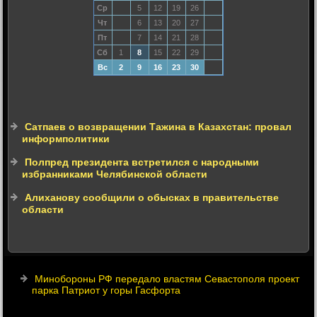
Ср
5
12
19
26
Чт
6
13
20
27
Пт
7
14
21
28
Сб
1
8
15
22
29
Вс
2
9
16
23
30
Сатпаев о возвращении Тажина в Казахстан: провал
информполитики
Полпред президента встретился с народными
избранниками Челябинской области
Алиханову сообщили о обысках в правительстве
области
Минобороны РФ передало властям Севастополя проект
парка Патриот у горы Гасфорта