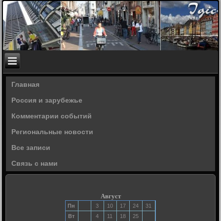
Главная
Россия и зарубежье
Комментарии событий
Региональные новости
Все записи
Связь с нами
Август
Пн
3
10
17
24
31
Вт
4
11
18
25