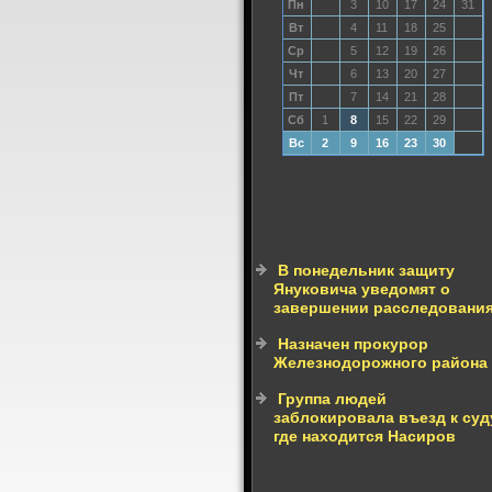
Пн
3
10
17
24
31
Вт
4
11
18
25
Ср
5
12
19
26
Чт
6
13
20
27
Пт
7
14
21
28
Сб
1
8
15
22
29
Вс
2
9
16
23
30
В понедельник защиту
Януковича уведомят о
завершении расследовани
Назначен прокурор
Железнодорожного района
Группа людей
заблокировала въезд к суд
где находится Насиров