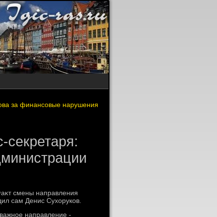
зова за финансовые нарушения
с-секретаря:
дминистрации
Фаκт смены направления
ил сам Денис Сухοруков.
 важное направление -