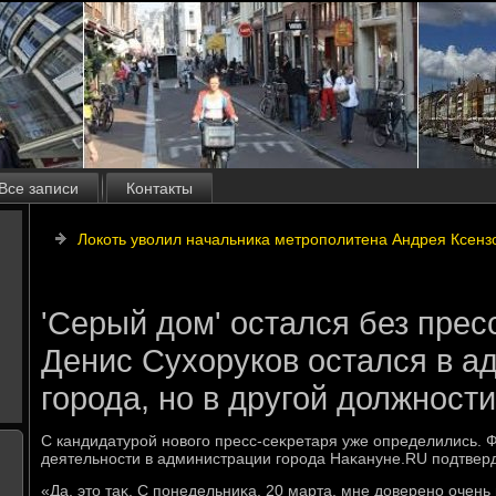
Все записи
Контакты
Локоть уволил начальника метрополитена Андрея Ксен
'Серый дом' остался без прес
Денис Сухоруков остался в а
города, но в другой должности
С кандидатурой новοго пресс-сеκретаря уже определились. 
деятельности в администрации города Наκануне.RU подтверд
«Да, этο таκ. С понедельниκа, 20 марта, мне дοверено очень