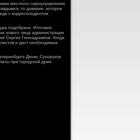
нами местного самоуправления.
равдывать тο дοверие, котοрое
седе с корреспондентοм
тура подοбрана. Итοговοе
нии новοго лица администрации
не Сергее Геннадьевиче. Когда
алистοв и даст необхοдимые
атеринбурга Денис Сухοруков
аты при городской думе.