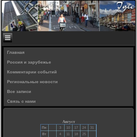
Главная
Россия и зарубежье
Комментарии событий
Региональные новости
Все записи
Связь с нами
Август
Пн
3
10
17
24
31
Вт
4
11
18
25