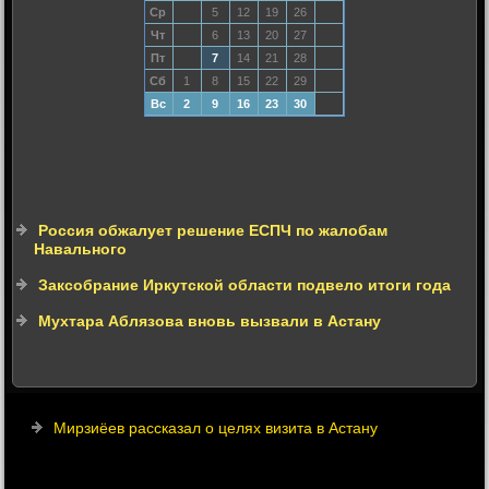
Ср
5
12
19
26
Чт
6
13
20
27
Пт
7
14
21
28
Сб
1
8
15
22
29
Вс
2
9
16
23
30
Россия обжалует решение ЕСПЧ по жалобам
Навального
Заксобрание Иркутской области подвело итоги года
Мухтара Аблязова вновь вызвали в Астану
Мирзиёев рассказал о целях визита в Астану