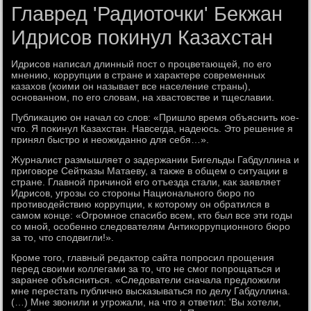
Главред 'Радиоточки' Бекжан
Идрисов покинул Казахстан
Идрисов написал длинный пост о процветающей, по его
мнению, коррупции в стране и характере современных
казахов (коими он называет все население страны),
основанном, по его словам, на хвастовстве и тщеславии.
Публикацию он начал со слов: «Пришло время объяснить кое-
что. Я покинул Казахстан. Навсегда, надеюсь. Это решение я
принял быстро и неожиданно для себя…».
Журналист размышляет о задержании Бигельды Габдуллина и
приговоре Сейтказы Матаеву, а также в общем о ситуации в
стране. Главной причиной его отъезда стали, как заявляет
Идрисов, угрозы со стороны Национального бюро по
противодействию коррупции, к которому он обратился в
самом конце: «Огромное спасибо всем, кто был все эти годы
со мной, особенно следователям Антикоррупционного бюро
за то, что сподвигли!».
Кроме того, главный редактор сайта попросил прощения
перед своими коллегами за то, что не смог попрощаться и
заранее объясниться. «Следователи сначала предложили
мне перестать публично высказываться по делу Габдуллина.
(…) Мне звонили и угрожали, на что я ответил: 'Вы хотели,