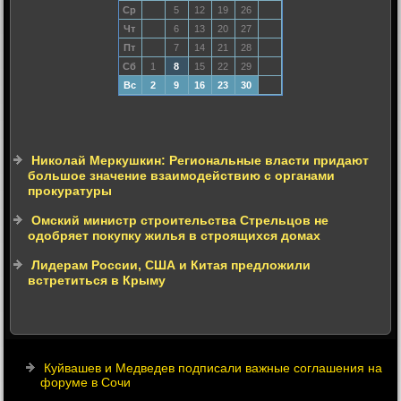
Ср
5
12
19
26
Чт
6
13
20
27
Пт
7
14
21
28
Сб
1
8
15
22
29
Вс
2
9
16
23
30
Николай Меркушкин: Региональные власти придают
большое значение взаимодействию с органами
прокуратуры
Омский министр строительства Стрельцов не
одобряет покупку жилья в строящихся домах
Лидерам России, США и Китая предложили
встретиться в Крыму
Куйвашев и Медведев подписали важные соглашения на
форуме в Сочи