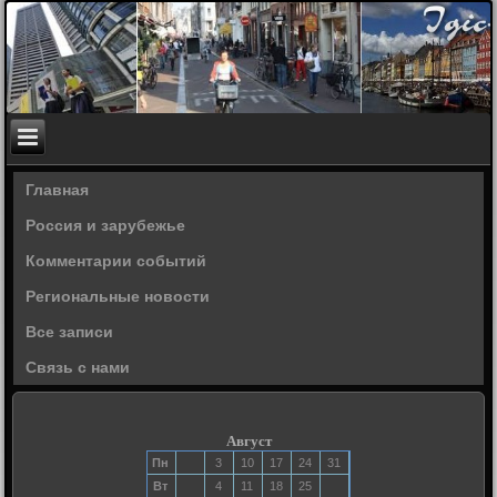
Главная
Россия и зарубежье
Комментарии событий
Региональные новости
Все записи
Связь с нами
Август
Пн
3
10
17
24
31
Вт
4
11
18
25