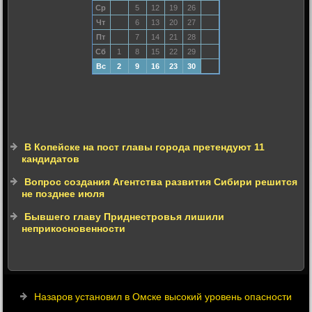
Ср
5
12
19
26
Чт
6
13
20
27
Пт
7
14
21
28
Сб
1
8
15
22
29
Вс
2
9
16
23
30
В Копейске на пост главы города претендуют 11
кандидатов
Вопрос создания Агентства развития Сибири решится
не позднее июля
Бывшего главу Приднестровья лишили
неприкосновенности
Назаров установил в Омске высокий уровень опасности