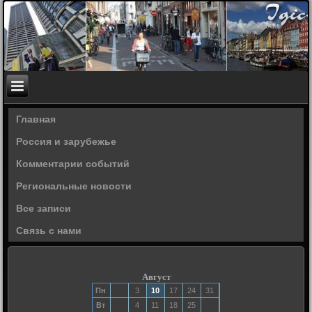
Главная
Россия и зарубежье
Комментарии событий
Региональные новости
Все записи
Связь с нами
Август
Пн
3
10
17
24
31
Вт
4
11
18
25