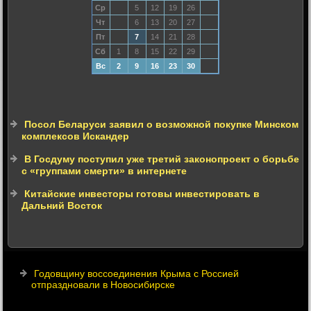
Ср
5
12
19
26
Чт
6
13
20
27
Пт
7
14
21
28
Сб
1
8
15
22
29
Вс
2
9
16
23
30
Посол Беларуси заявил о возможной покупке Минском
комплексов Искандер
В Госдуму поступил уже третий законопроект о борьбе
с «группами смерти» в интернете
Китайские инвесторы готовы инвестировать в
Дальний Восток
Годовщину воссоединения Крыма с Россией
отпраздновали в Новосибирске