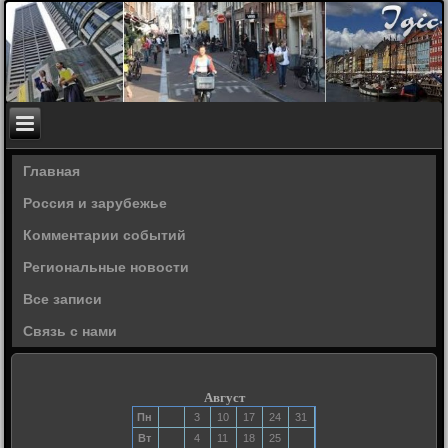
Главная
Россия и зарубежье
Комментарии событий
Региональные новости
Все записи
Связь с нами
Август
Пн
3
10
17
24
31
Вт
4
11
18
25