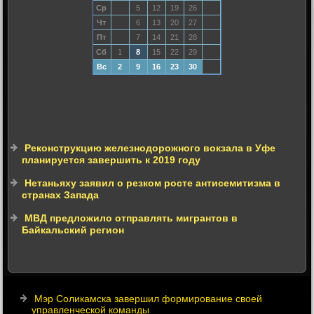
Ср
5
12
19
26
Чт
6
13
20
27
Пт
7
14
21
28
Сб
1
8
15
22
29
Вс
2
9
16
23
30
Реконструкцию железнодорожного вокзала в Уфе
планируется завершить к 2019 году
Нетаньяху заявил о резком росте антисемитизма в
странах Запада
МВД предложило отправлять мигрантов в
Байкальский регион
Мэр Соликамска завершил формирование своей
управленческой команды