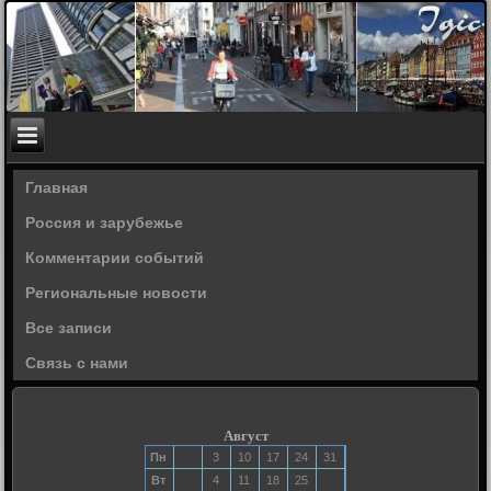
Главная
Россия и зарубежье
Комментарии событий
Региональные новости
Все записи
Связь с нами
Август
Пн
3
10
17
24
31
Вт
4
11
18
25