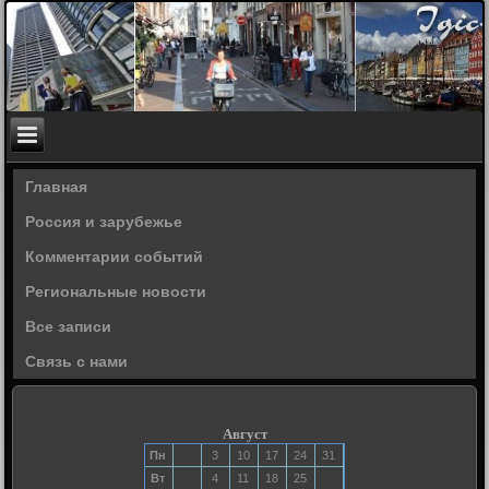
Главная
Россия и зарубежье
Комментарии событий
Региональные новости
Все записи
Связь с нами
Август
Пн
3
10
17
24
31
Вт
4
11
18
25