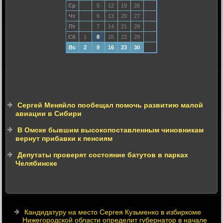
Ср
5
12
19
26
Чт
6
13
20
27
Пт
7
14
21
28
Сб
1
8
15
22
29
Вс
2
9
16
23
30
Сергей Меняйло пообещал помочь развитию малой
авиации в Сибири
В Омске бывшим высокопоставленным чиновникам
вернут прибавки к пенсиям
Депутаты проверят состояние батутов в парках
Челябинске
Кандидатуру на место Сергея Кузьменко в избиркоме
Нижегородской области определит губернатор в начале