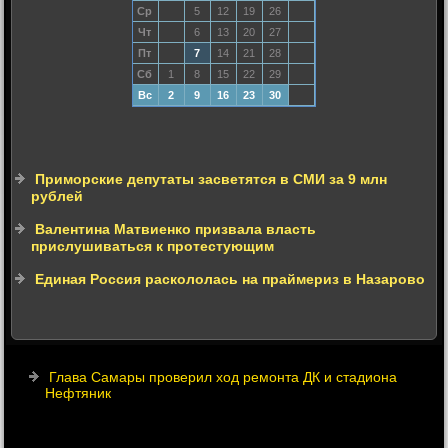
Ср
5
12
19
26
Чт
6
13
20
27
Пт
7
14
21
28
Сб
1
8
15
22
29
Вс
2
9
16
23
30
Приморские депутаты засветятся в СМИ за 9 млн
рублей
Валентина Матвиенко призвала власть
прислушиваться к протестующим
Единая Россия раскололась на праймериз в Назарово
Глава Самары проверил ход ремонта ДК и стадиона
Нефтяник