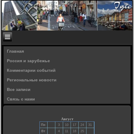
Главная
Россия и зарубежье
Комментарии событий
Региональные новости
Все записи
Связь с нами
Август
Пн
3
10
17
24
31
Вт
4
11
18
25