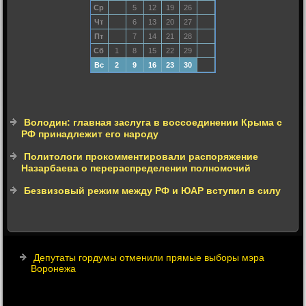
Ср
5
12
19
26
Чт
6
13
20
27
Пт
7
14
21
28
Сб
1
8
15
22
29
Вс
2
9
16
23
30
Володин: главная заслуга в воссоединении Крыма с
РФ принадлежит его народу
Политологи прокомментировали распоряжение
Назарбаева о перераспределении полномочий
Безвизовый режим между РФ и ЮАР вступил в силу
Депутаты гордумы отменили прямые выборы мэра
Воронежа