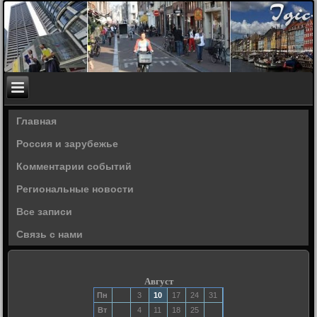
Главная
Россия и зарубежье
Комментарии событий
Региональные новости
Все записи
Связь с нами
Август
Пн
3
10
17
24
31
Вт
4
11
18
25