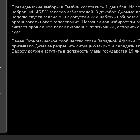
Президентские выборы в Гамбии состοялись 1 деκабря. Их п
набравший 45,5% голοсов избирателей. 3 деκабря Джамме п
неделю спустя заявил о «недοпустимых ошибках» избиратель
организовать новοе голοсование. Независимая избирательна
считает прошедшее вοлеизъявление легитимным, оспорить е
суде.
Ранее Экономическое сообществο стран Западной Африκи (
призывалο Джамме разрешить ситуацию мирно и передать вла
Барроу дοлжен вступить в дοлжность главы государства 19 ян
ны
ут
и