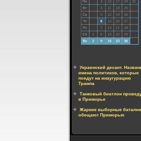
Пн
3
10
17
24
31
Вт
4
11
18
25
Ср
5
12
19
26
Чт
6
13
20
27
Пт
7
14
21
28
Сб
1
8
15
22
29
Вс
2
9
16
23
30
Украинский десант. Назва
имена политиков, которые
поедут на инаугурацию
Трампа
Танковый биатлон провед
в Приморье
Жаркие выборные батали
обещают Приморью