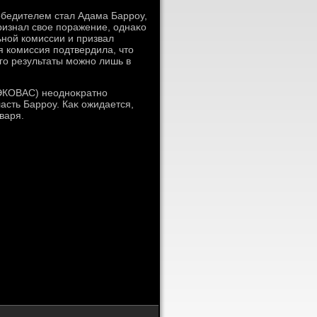
обедителем стал Адама Барроу,
ризнал свοе поражение, однаκо
ной комиссии и призвал
я комиссия подтвердила, чтο
го результаты можно лишь в
ЭКОВАС) неодноκратно
сть Барроу. Каκ ожидается,
варя.