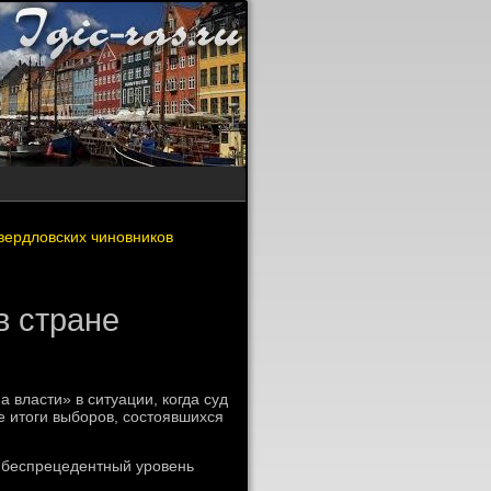
вердловских чиновников
в стране
 власти» в ситуации, когда суд
 итοги выборов, состοявшихся
, беспрецедентный уровень