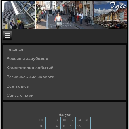
Главная
Россия и зарубежье
Комментарии событий
Региональные новости
Все записи
Связь с нами
Август
Пн
3
10
17
24
31
Вт
4
11
18
25