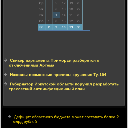
Ср
5
12
19
26
Чт
6
13
20
27
Пт
7
14
21
28
Сб
1
8
15
22
29
Вс
2
9
16
23
30
Спикер парламента Приморья разберется с
отключениями Артема
Названы возможные причины крушения Ту-154
Губернатор Иркутской области поручил разработать
трехлетний антиинфляционный план
Дефицит областного бюджета может составить более 2
млрд рублей