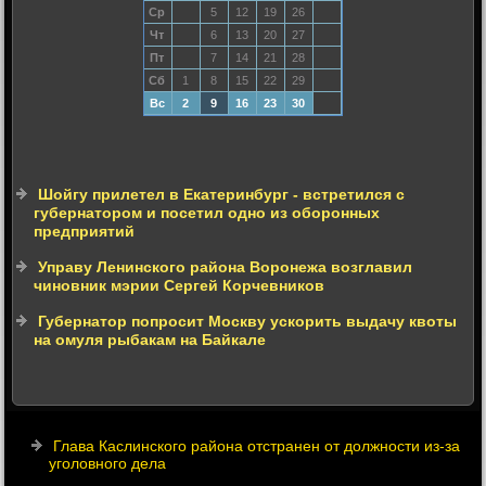
Ср
5
12
19
26
Чт
6
13
20
27
Пт
7
14
21
28
Сб
1
8
15
22
29
Вс
2
9
16
23
30
Шойгу прилетел в Екатеринбург - встретился с
губернатором и посетил одно из оборонных
предприятий
Управу Ленинского района Воронежа возглавил
чиновник мэрии Сергей Корчевников
Губернатор попросит Москву ускорить выдачу квоты
на омуля рыбакам на Байкале
Глава Каслинского района отстранен от должности из-за
уголовного дела