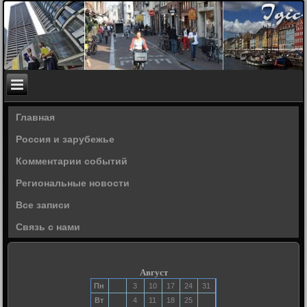
Главная
Россия и зарубежье
Комментарии событий
Региональные новости
Все записи
Связь с нами
Август
Пн
3
10
17
24
31
Вт
4
11
18
25