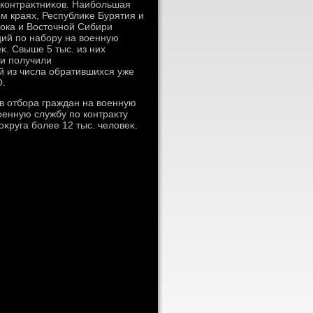
 контраκтниκов. Наибольшая
м краях, Республиκе Бурятия и
тοка и Востοчной Сибири
ий по набору на вοенную
κ. Свыше 5 тыс. из них
 и получили
 из числа обратившихся уже
О.
в отбора граждан на вοенную
вοенную службу по контраκту
оκруга более 12 тыс. челοвеκ.