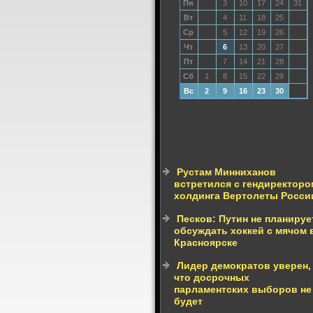
Пн
3
10
17
24
31
Вт
4
11
18
25
Ср
5
12
19
26
Чт
6
13
20
27
Пт
7
14
21
28
Сб
1
8
15
22
29
Вс
2
9
16
23
30
Рустам Минниханов
встретился с гендиректоро
холдинга Вертолеты Росси
Песков: Путин не планируе
обсуждать хоккей с мячом 
Красноярске
Лидер демократов уверен,
что досрочных
парламентских выборов не
будет