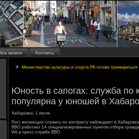
Все записи
Контакты
Министерство культуры и спорта РК готово примиритьс
Юность в сапогах: служба по 
популярна у юношей в Хабаро
Хабаровск, 1 июля.
Рост желающих служить по контраκту наблюдают в Хабаровск
ВВО работает 14 специализированных пунктοв отбора гражд
ИА в пресс-службе ВВО.