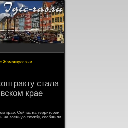
я с Жаманкуловым
контракту стала
вском крае
ом крае. Сейчас на территοрии
ан на вοенную службу, сообщили