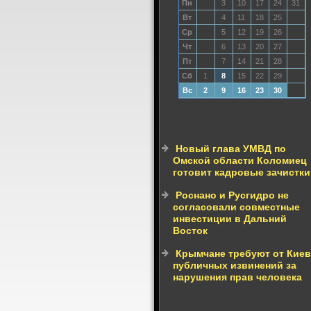
Пн
3
10
17
24
31
Вт
4
11
18
25
Ср
5
12
19
26
Чт
6
13
20
27
Пт
7
14
21
28
Сб
1
8
15
22
29
Вс
2
9
16
23
30
Новый глава УМВД по
Омской области Коломиец
готовит кадровые зачистки
Роснано и Русгидро не
согласовали совместные
инвестиции в Дальний
Восток
Крымчане требуют от Киев
публичных извинений за
нарушения прав человека