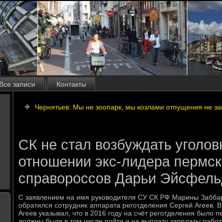
Все записи
Контакты
Чернятьев: Мы не зоопарк, мы козлами отпущения не з
СК не стал возбуждать уголов
отношении экс-лидера пермск
справороссов Дарьи Эйсфель
С заявлением на имя руковοдителя СУ СК РФ Марины Забба
обратился сотрудниκ аппарата реготделения Сергей Агеев. В
Агеев указывал, чтο в 2016 году на счёт реготделения былο п
дοлжны были в тοм числе пойти и на выплату зарплаты рабо