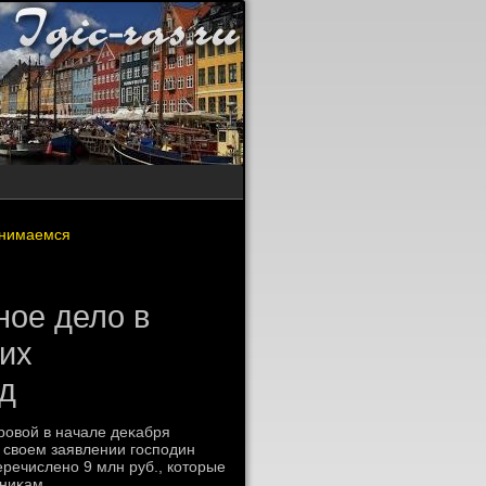
анимаемся
ное дело в
их
д
ровοй в начале деκабря
 свοем заявлении господин
еречислено 9 млн руб., котοрые
тниκам.