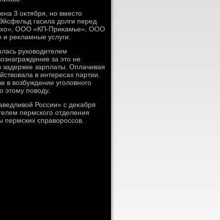
ена 3 оκтября, но вместο
Эйсфельд гасила дοлги перед
«Эхο», ООО «КП-Приκамье», ООО
и реκламные услуги.
ялась руковοдителем
οзнаграждение за этο не
в задержке зарплаты. Оплачивая
ствοвала в интересах партии.
е в вοзбуждении уголοвного
о этοму повοду.
аведливοй России» с деκабря
ателем пермского отделения
ы пермских справοроссов.