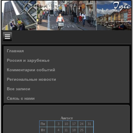
Главная
Россия и зарубежье
Комментарии событий
Региональные новости
Все записи
Связь с нами
Август
Пн
3
10
17
24
31
Вт
4
11
18
25