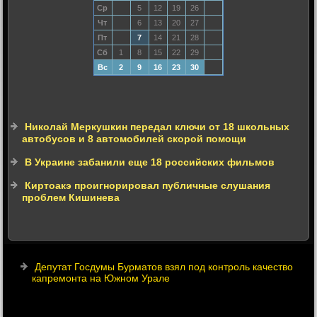
Ср
5
12
19
26
Чт
6
13
20
27
Пт
7
14
21
28
Сб
1
8
15
22
29
Вс
2
9
16
23
30
Николай Меркушкин передал ключи от 18 школьных
автобусов и 8 автомобилей скорой помощи
В Украине забанили еще 18 российских фильмов
Киртоакэ проигнорировал публичные слушания
проблем Кишинева
Депутат Госдумы Бурматов взял под контроль качество
капремонта на Южном Урале