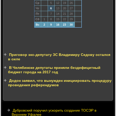
Ср
5
12
19
26
Чт
6
13
20
27
Пт
7
14
21
28
Сб
1
8
15
22
29
Вс
2
9
16
23
30
Приговор экс-депутату ЗС Владимиру Седову остался
в силе
В Челябинске депутаты приняли бездефицитный
бюджет города на 2017 год
Додон заявил, что вынужден инициировать процедуру
проведения референдумов
Дубровский поручил ускорить создание ТОСЭР в
Верхнем Уфалее