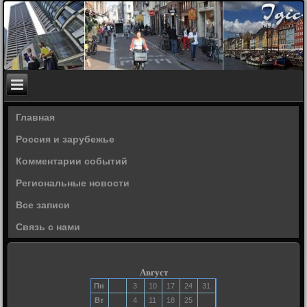
Главная
Россия и зарубежье
Комментарии событий
Региональные новости
Все записи
Связь с нами
Август
Пн
3
10
17
24
31
Вт
4
11
18
25