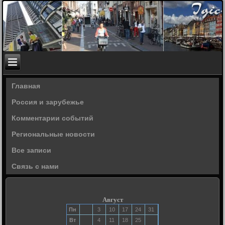
Главная
Россия и зарубежье
Комментарии событий
Региональные новости
Все записи
Связь с нами
Август
Пн
3
10
17
24
31
Вт
4
11
18
25