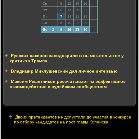
Ср
5
12
19
26
Чт
6
13
20
27
Пт
7
14
21
28
Сб
1
8
15
22
29
Вс
2
9
16
23
30
Русских хакеров заподозрили в вымогательстве у
критиков Трампа
Владимир Миклушевский дал личное интервью
Максим Решетников рассчитывает на эффективное
взаимодействие с судейским сообществом
Двоих претендентов не допустили до участия в конкурсе
по отбору кандидатов на пост главы Копейска