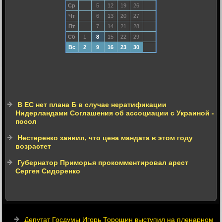
Ср
5
12
19
26
Чт
6
13
20
27
Пт
7
14
21
28
Сб
1
8
15
22
29
Вс
2
9
16
23
30
В ЕС нет плана Б в случае нератификации
Нидерландами Соглашения об ассоциации с Украиной -
посол
Нестеренко заявил, что цена мандата в этом году
возрастет
Губернатор Приморья прокомментировал арест
Сергея Сидоренко
Депутат Госдумы Игорь Торощин выступил на пленарном