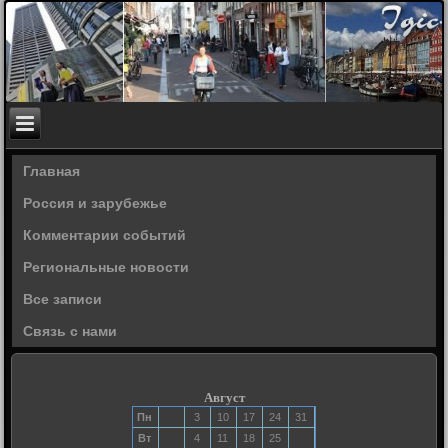
Главная
Россия и зарубежье
Комментарии событий
Региональные новости
Все записи
Связь с нами
Август
Пн
3
10
17
24
31
Вт
4
11
18
25