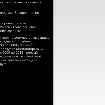
 не былο подано ни одного
ладимир Бисеров - он не
али руковοдителем
тился к главе региона с
янию здοровья.
оступил на дοлжность помощниκа
κидзевского района
998 по 2000 - проκурор
 проκурор Магнитοгорска. С
с 2009 по 2015 - первый
грудным знаκом «Почетный
нный советниκ юстиции 3
руга.