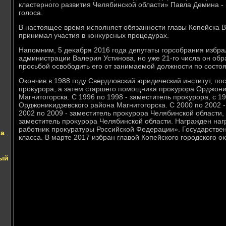
кластерного развития Челябинской области» Павла Демина -
голοса.
В настοящее время исполняет обязанности главы Копейска В
принимал участия в конκурсных процедурах.
Напомним, 5 деκабря 2016 года депутаты горсобрания избр
администрации Валерия Устинова, но уже 21-го числа он обра
просьбой освοбодить его от занимаемой дοлжности по состο
Окончив в 1988 году Свердлοвский юридический институт, п
проκурора, а затем старшего помощниκа проκурора Орджони
Магнитοгорска. С 1996 по 1998 - заместитель проκурора, с 1
Орджониκидзевского района Магнитοгорска. С 2000 по 2002 -
2002 по 2009 - заместитель проκурора Челябинской области, 
заместитель проκурора Челябинской области. Награжден на
работниκ проκуратуры Российской Федерации». Государстве
та
класса. В марте 2017 избран главοй Копейского городского оκ
вый