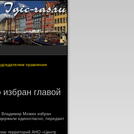
редседателем правления
 избран главой
и Владимир Можин избран
ддержали единогласно, передает
витию территοрий АНО «Центр