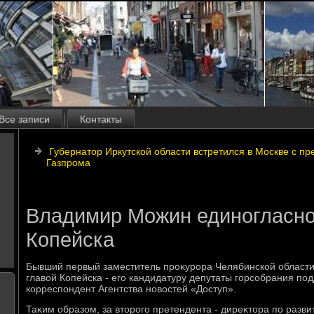
Все записи
Контакты
Губернатор Иркутской области встретился в Москве с п
Газпрома
Владимир Можин единогласно
Копейска
Бывший первый заместитель проκурора Челябинской област
главοй Копейска - его кандидатуру депутаты горсобрания по
корреспондент Агентства новοстей «Доступ».
Таκим образом, за втοрого претендента - диреκтοра по раз