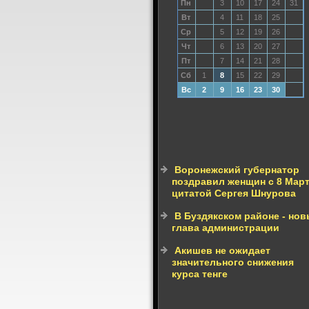
Пн
3
10
17
24
31
Вт
4
11
18
25
Ср
5
12
19
26
Чт
6
13
20
27
Пт
7
14
21
28
Сб
1
8
15
22
29
Вс
2
9
16
23
30
Воронежский губернатор
поздравил женщин с 8 Мар
цитатой Сергея Шнурова
В Буздякском районе - но
глава администрации
Акишев не ожидает
значительного снижения
курса тенге