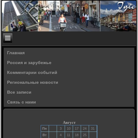
Главная
Россия и зарубежье
Комментарии событий
Региональные новости
Все записи
Связь с нами
Август
Пн
3
10
17
24
31
Вт
4
11
18
25