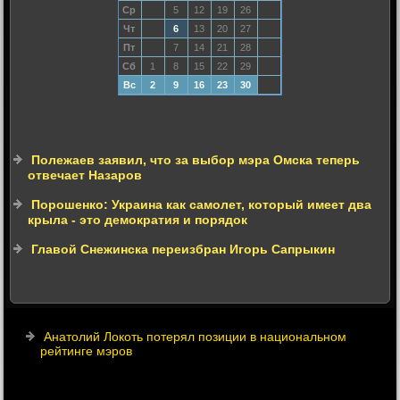
Ср
5
12
19
26
Чт
6
13
20
27
Пт
7
14
21
28
Сб
1
8
15
22
29
Вс
2
9
16
23
30
Полежаев заявил, что за выбор мэра Омска теперь
отвечает Назаров
Порошенко: Украина как самолет, который имеет два
крыла - это демократия и порядок
Главой Снежинска переизбран Игорь Сапрыкин
Анатолий Локоть потерял позиции в национальном
рейтинге мэров