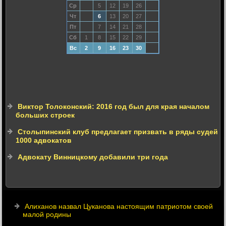
Ср
5
12
19
26
Чт
6
13
20
27
Пт
7
14
21
28
Сб
1
8
15
22
29
Вс
2
9
16
23
30
Виктор Толоконский: 2016 год был для края началом
больших строек
Столыпинский клуб предлагает призвать в ряды судей
1000 адвокатов
Адвокату Винницкому добавили три года
Алиханов назвал Цуканова настоящим патриотом своей
малой родины