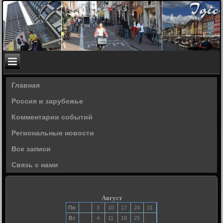
Главная
Россия и зарубежье
Комментарии событий
Региональные новости
Все записи
Связь с нами
Август
Пн
3
10
17
24
31
Вт
4
11
18
25