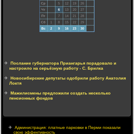
Ср
5
12
19
26
Чт
6
13
20
27
Пт
7
14
21
28
Сб
1
8
15
22
29
Вс
2
9
16
23
30
Послание губернатора Приангарья порадовало и
настроило на серьёзную работу - С. Брилка
Новосибирские депутаты одобрили работу Анатолия
Локтя
Мажилисмены предложили создать несколько
пенсионных фондов
Администрация: платные парковки в Перми показали
свою эффективность