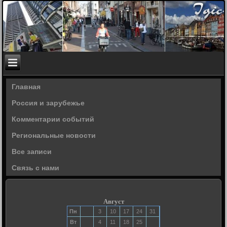
Главная
Россия и зарубежье
Комментарии событий
Региональные новости
Все записи
Связь с нами
Август
Пн
3
10
17
24
31
Вт
4
11
18
25