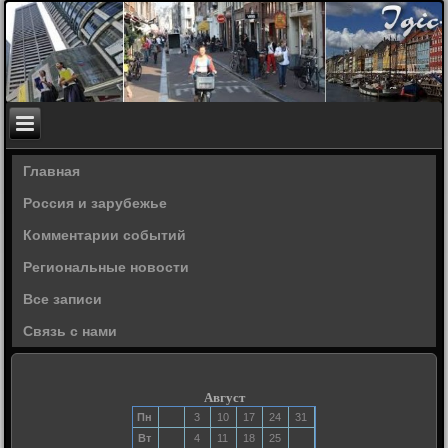
Главная
Россия и зарубежье
Комментарии событий
Региональные новости
Все записи
Связь с нами
Август
Пн
3
10
17
24
31
Вт
4
11
18
25