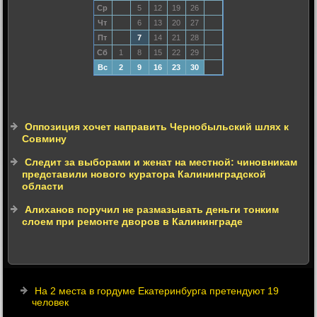
Ср
5
12
19
26
Чт
6
13
20
27
Пт
7
14
21
28
Сб
1
8
15
22
29
Вс
2
9
16
23
30
Оппозиция хочет направить Чернобыльский шлях к
Совмину
Следит за выборами и женат на местной: чиновникам
представили нового куратора Калининградской
области
Алиханов поручил не размазывать деньги тонким
слоем при ремонте дворов в Калининграде
На 2 места в гордуме Екатеринбурга претендуют 19
человек