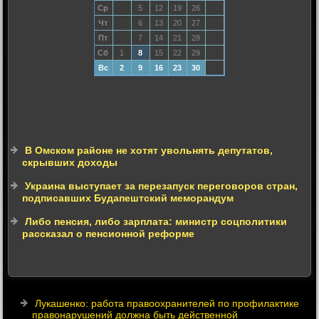
Ср
5
12
19
26
Чт
6
13
20
27
Пт
7
14
21
28
Сб
1
8
15
22
29
Вс
2
9
16
23
30
В Омском районе не хотят увольнять депутатов,
скрывших доходы
Украина выступает за перезапуск переговоров стран,
подписавших Будапештский меморандум
Либо пенсия, либо зарплата: министр соцполитики
рассказал о пенсионной реформе
Лукашенко: работа правоохранителей по профилактике
правонарушений должна быть действенной