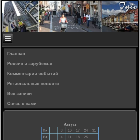
Главная
Россия и зарубежье
Комментарии событий
Региональные новости
Все записи
Связь с нами
Август
Пн
3
10
17
24
31
Вт
4
11
18
25