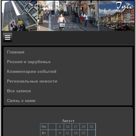
Главная
Россия и зарубежье
Комментарии событий
Региональные новости
Все записи
Связь с нами
Август
Пн
3
10
17
24
31
Вт
4
11
18
25