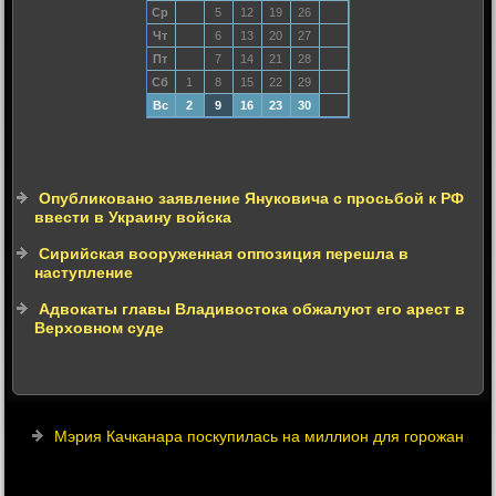
Ср
5
12
19
26
Чт
6
13
20
27
Пт
7
14
21
28
Сб
1
8
15
22
29
Вс
2
9
16
23
30
Опубликовано заявление Януковича с просьбой к РФ
ввести в Украину войска
Сирийская вооруженная оппозиция перешла в
наступление
Адвокаты главы Владивостока обжалуют его арест в
Верховном суде
Мэрия Качканара поскупилась на миллион для горожан