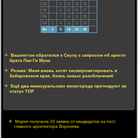
Ср
5
12
19
26
Чт
6
13
20
27
Пт
7
14
21
28
Сб
1
8
15
22
29
Вс
2
9
16
23
30
Вашингтон обратился к Сеулу с запросом об аресте
брата Пан Ги Муна
Резник: Меня вновь хотят скомпрометировать в
Хабаровском крае, боясь новых разоблачений
Ещё два южноуральских моногорода претендуют на
статус ТОР
Мэрия получила 10 заявок от кандидатов на пост
главного архитектора Воронежа