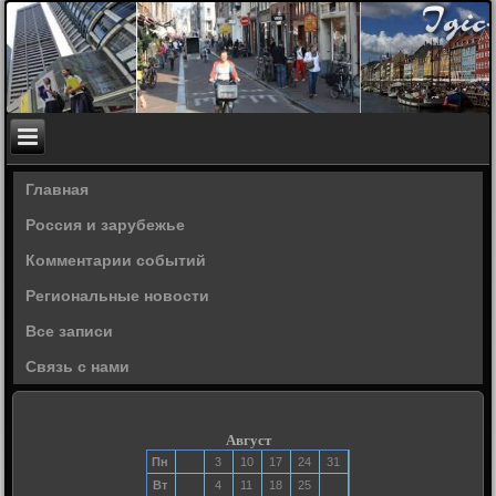
Главная
Россия и зарубежье
Комментарии событий
Региональные новости
Все записи
Связь с нами
Август
Пн
3
10
17
24
31
Вт
4
11
18
25