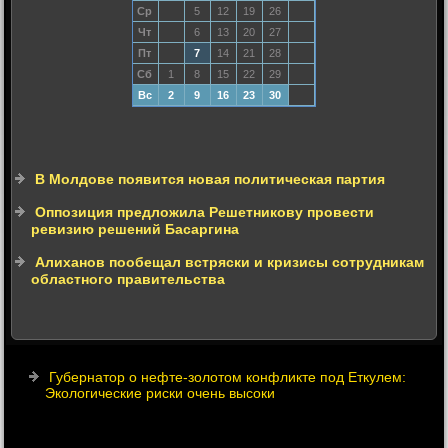
Ср
5
12
19
26
Чт
6
13
20
27
Пт
7
14
21
28
Сб
1
8
15
22
29
Вс
2
9
16
23
30
В Молдове появится новая политическая партия
Оппозиция предложила Решетникову провести
ревизию решений Басаргина
Алиханов пообещал встряски и кризисы сотрудникам
областного правительства
Губернатор о нефте-золотом конфликте под Еткулем:
Экологические риски очень высоки