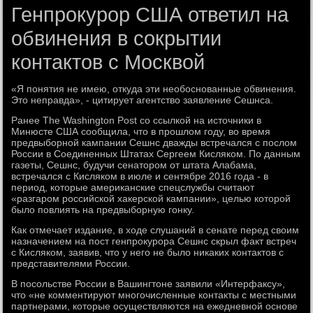
Генпрокурор США ответил на
обвинения в сокрытии
контактов с Москвой
«Я понятия не имею, откуда эти необоснованные обвинения.
Это неправда», - цитирует агентство заявление Сешнса.
Ранее The Washington Post со ссылкой на источники в
Минюсте США сообщила, что в прошлом году, во время
предвыборной кампании Сешнс дважды встречался с послом
России в Соединенных Штатах Сергеем Кисляком. По данным
газеты, Сешнс, будучи сенатором от штата Алабама,
встречался с Кисляком в июле и сентябре 2016 года - в
период, которые американские спецслужбы считают
«разгаром российской хакерской кампании», целью которой
было повлиять на предвыборную гонку.
Как отмечает издание, в ходе слушаний в сенате перед своим
назначением на пост генпрокурора Сешнс скрыл факт встреч
с Кисляком, заявив, что у него не было никаких контактов с
представителями России.
В посольстве России в Вашингтоне заявили «Интерфаксу»,
что «не комментируют многочисленные контакты с местными
партнерами, которые осуществляются на ежедневной основе