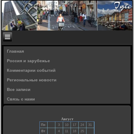
Главная
Россия и зарубежье
Комментарии событий
Региональные новости
Все записи
Связь с нами
Август
Пн
3
10
17
24
31
Вт
4
11
18
25