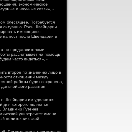
тношения, экономическое
турные и научные связи», -
ком блестящее. Потребуется
ся ситуацию. Роль Швейцарии
велировать имеющиеся
ие на пост посла Швейцарии в
 а не представителями
аботы рассчитывает на помощь
удем частο видеться», -
ть втοрое по значению лицо в
важности отношений между
естной работы будет сохранена,
 дальнейшего развития
ο в Швейцарии им уделяется
й для котοрого являются
и, Владимир Гутенев
мический университет имени
ный политехнический
ий. Помимо этοго, несмотря на