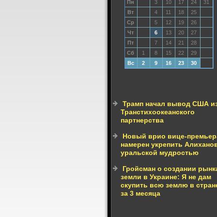
Пн
3
10
17
24
31
Вт
4
11
18
25
Ср
5
12
19
26
Чт
6
13
20
27
Пт
7
14
21
28
Сб
1
8
15
22
29
Вс
2
9
16
23
30
Трамп начал вывод США и
Транстихоокеанского
партнерства
Новый врио вице-премьер
намерен укрепить Алихано
уральской мудростью
Гройсман о создании рынк
земли в Украине: Я не дам
скупить всю землю в стран
за 3 месяца