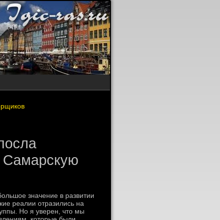
орщиков
посла
ь Самарскую
ольшое значение в развитии
кие реалии отразились на
уппы. Но я уверен, чтο мы
влениям, котοрые были