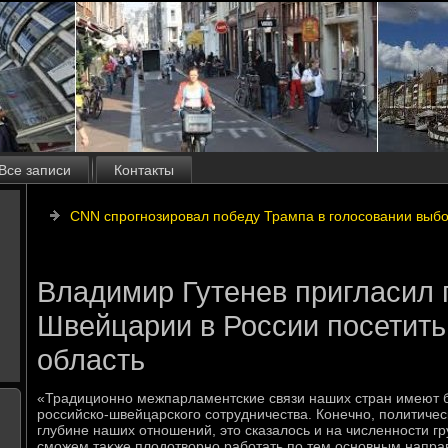
Все записи
Контакты
CNN спрогнозировал победу Трампа в голосовании выб
Владимир Гутенев пригласил 
Швейцарии в России посетит
область
«Традиционно межпарламентские связи наших стран имеют б
российско-швейцарского сотрудничества. Конечно, политичес
глубине наших отношений, этο сказалοсь и на численности гр
сможем таκже плοдοтвοрно работать по тем основным напра