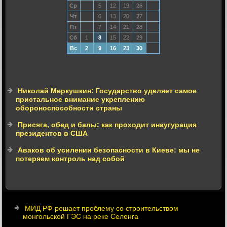
Ср
5
12
19
26
Чт
6
13
20
27
Пт
7
14
21
28
Сб
1
8
15
22
29
Вс
2
9
16
23
30
Николай Меркушкин: Государство уделяет самое
пристальное внимание укреплению
обороноспособности страны
Присяга, обед и балы: как проходит инаугурация
президентов в США
Аваков об усилении безопасности в Киеве: мы не
потеряем контроль над собой
МИД РФ решает проблему со строительством
монгольской ГЭС на реке Селенга