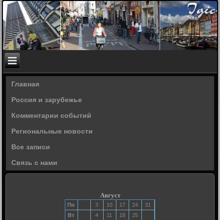
Главная
Россия и зарубежье
Комментарии событий
Региональные новости
Все записи
Связь с нами
Август
Пн
3
10
17
24
31
Вт
4
11
18
25