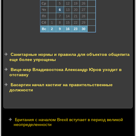
Ср
5
12
19
26
Чт
6
13
20
27
Пт
7
14
21
28
Сб
1
8
15
22
29
Вс
2
9
16
23
30
Санитарные нормы и правила для объектов общепита
еще более упрощены
Вице-мэр Владивостока Александр Юров уходит в
отставку
Басаргин начал кастинг на правительственные
должности
Британия с началом Brexit вступает в период великой
неопределенности