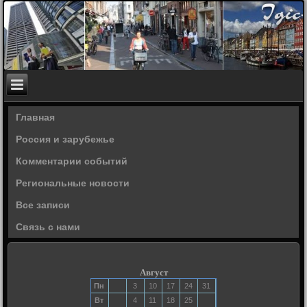
Главная
Россия и зарубежье
Комментарии событий
Региональные новости
Все записи
Связь с нами
Август
Пн
3
10
17
24
31
Вт
4
11
18
25