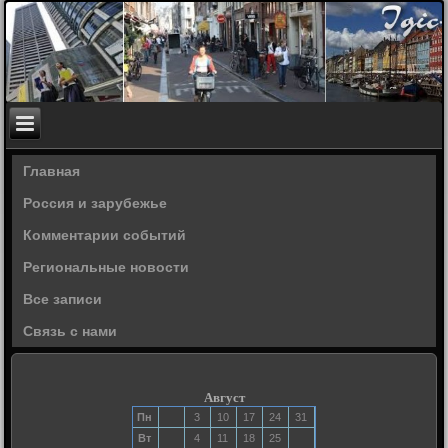
Главная
Россия и зарубежье
Комментарии событий
Региональные новости
Все записи
Связь с нами
Август
Пн
3
10
17
24
31
Вт
4
11
18
25