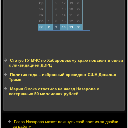
Ср
5
12
19
26
Чт
6
13
20
27
Пт
7
14
21
28
Сб
1
8
15
22
29
Вс
2
9
16
23
30
Статус ГУ МЧС по Хабаровскому краю повысят в связи
с ликвидацией ДВРЦ
Политик года – избранный президент США Дональд
Трамп
Мэрия Омска ответила на наезд Назарова о
потерянных 50 миллионах рублей
Глава Назарово может покинуть свой пост из-за двойки
за работу