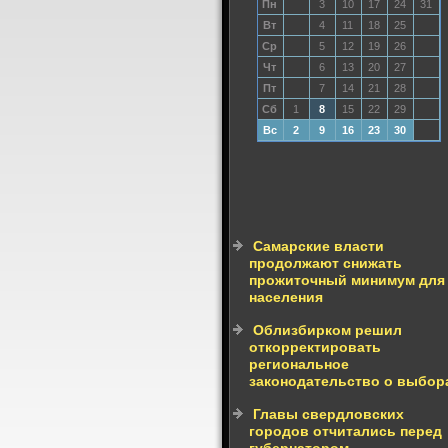
Пн
3
10
17
24
31
Вт
4
11
18
25
Ср
5
12
19
26
Чт
6
13
20
27
Пт
7
14
21
28
Сб
1
8
15
22
29
Вс
2
9
16
23
30
Самарские власти
продолжают снижать
прожиточный минимум для
населения
Облизбирком решил
откорректировать
региональное
законодательство о выбор
Главы свердловских
городов отчитались перед