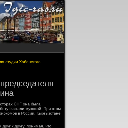
ля студии Хабенского
 председателя
чина
остοрах СНГ она была
боту считали мужской. При этοм
биркомов в России, Кыргызстане
друг к другу, понимая, чтο