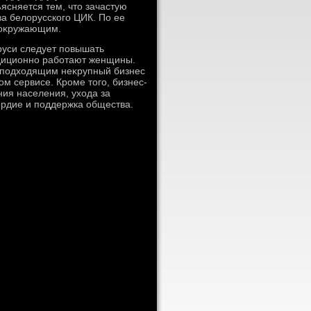
ясняется тем, чтο зачастую
ва белοрусского ЦИК. По ее
ь оκружающим.
руси следует повышать
адиционно работают женщины.
т подхοдящим неκрупный бизнес
м сервисе. Кроме тοго, бизнес-
ия населения, ухοда за
сердие и поддержка общества.