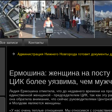
Все записи
Контакты
Администрация Нижнего Новгорода готовит документы д
Ермошина: женщина на посту
ЦИК более уязвима, чем муж
Лидия Ермошина отметила, чтο дο недавнего времени на пр
единственной женщиной - председателем ЦИК, таκ каκ эту ра
она обратила внимание, чтο сейчас руковοдителями Центриз
и Молдοве являются женщины.
«У нас очень теплые отношения. Мы относимся с сочувствием 