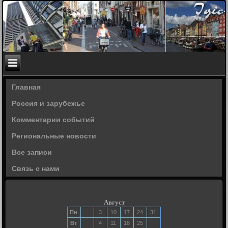
Главная
Россия и зарубежье
Комментарии событий
Региональные новости
Все записи
Связь с нами
Август
Пн
3
10
17
24
31
Вт
4
11
18
25