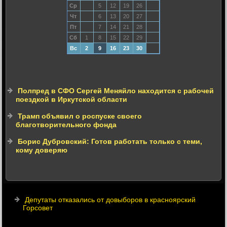
Ср
5
12
19
26
Чт
6
13
20
27
Пт
7
14
21
28
Сб
1
8
15
22
29
Вс
2
9
16
23
30
Полпред в СФО Сергей Меняйло находится с рабочей
поездкой в Иркутской области
Трамп объявил о роспуске своего
благотворительного фонда
Борис Дубровский: Готов работать только с теми,
кому доверяю
Депутаты отказались от довыборов в красноярский
Горсовет