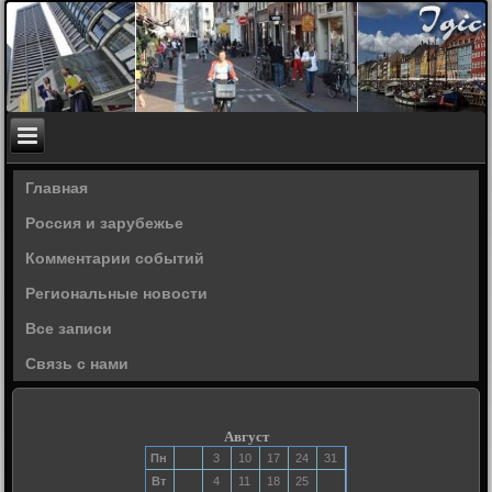
Главная
Россия и зарубежье
Комментарии событий
Региональные новости
Все записи
Связь с нами
Август
Пн
3
10
17
24
31
Вт
4
11
18
25