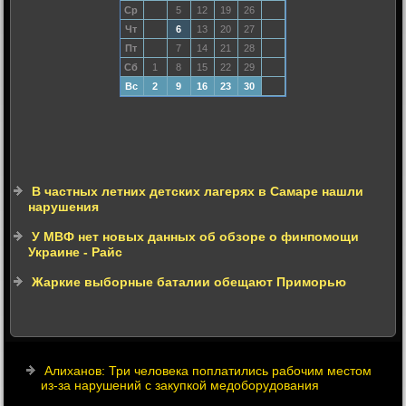
Ср
5
12
19
26
Чт
6
13
20
27
Пт
7
14
21
28
Сб
1
8
15
22
29
Вс
2
9
16
23
30
В частных летних детских лагерях в Самаре нашли
нарушения
У МВФ нет новых данных об обзоре о финпомощи
Украине - Райс
Жаркие выборные баталии обещают Приморью
Алиханов: Три человека поплатились рабочим местом
из-за нарушений с закупкой медоборудования