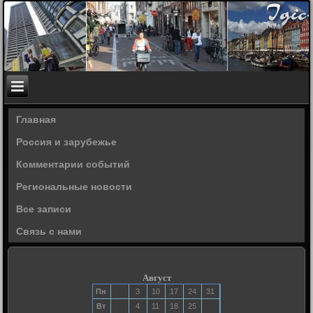
Главная
Россия и зарубежье
Комментарии событий
Региональные новости
Все записи
Связь с нами
Август
Пн
3
10
17
24
31
Вт
4
11
18
25