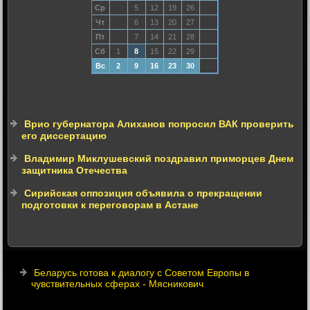
Ср
5
12
19
26
Чт
6
13
20
27
Пт
7
14
21
28
Сб
1
8
15
22
29
Вс
2
9
16
23
30
Врио губернатора Алиханов попросил ВАК проверить
его диссертацию
Владимир Миклушевский поздравил приморцев Днем
защитника Отечества
Cирийская оппозиция объявила о прекращении
подготовки к переговорам в Астане
Беларусь готова к диалогу с Советом Европы в
чувствительных сферах - Мясникович