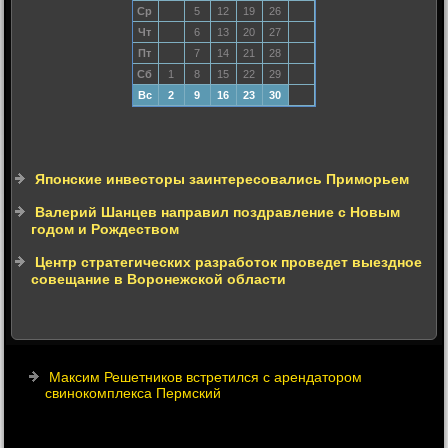
Ср
5
12
19
26
Чт
6
13
20
27
Пт
7
14
21
28
Сб
1
8
15
22
29
Вс
2
9
16
23
30
Японские инвесторы заинтересовались Приморьем
Валерий Шанцев направил поздравление с Новым
годом и Рождеством
Центр стратегических разработок проведет выездное
совещание в Воронежской области
Максим Решетников встретился с арендатором
свинокомплекса Пермский