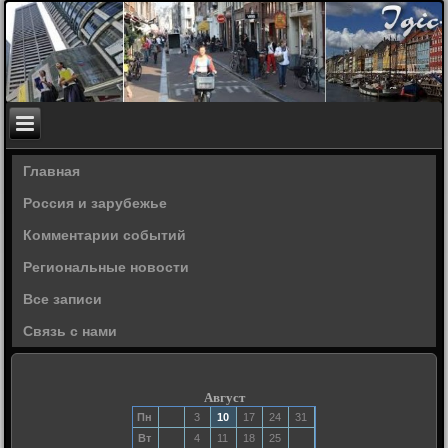
Главная
Россия и зарубежье
Комментарии событий
Региональные новости
Все записи
Связь с нами
Август
Пн
3
10
17
24
31
Вт
4
11
18
25