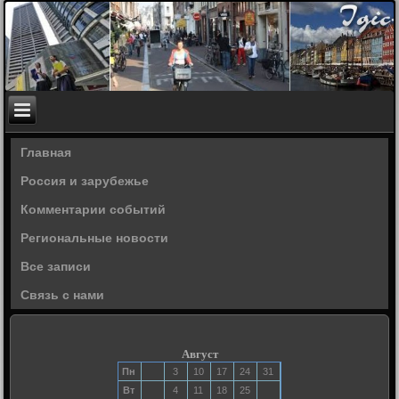
Главная
Россия и зарубежье
Комментарии событий
Региональные новости
Все записи
Связь с нами
Август
Пн
3
10
17
24
31
Вт
4
11
18
25