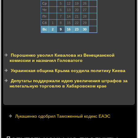
Ср
5
12
19
26
Чт
6
13
20
27
Пт
7
14
21
28
Сб
1
8
15
22
29
Вс
2
9
16
23
30
Порошенко уволил Кивалова из Венецианской
комиссии и назначил Головатого
Украинская община Крыма осудила политику Киева
Депутаты поддержали идею увеличения штрафов за
нелегальную торговлю в Хабаровском крае
Лукашенко одобрил Таможенный кодекс ЕАЭС