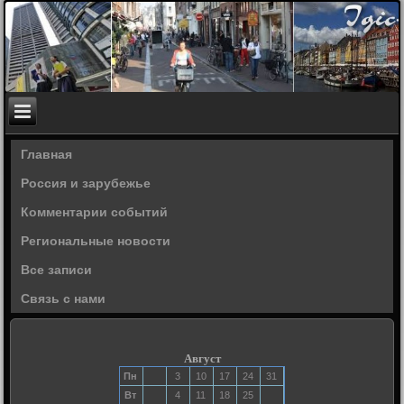
Главная
Россия и зарубежье
Комментарии событий
Региональные новости
Все записи
Связь с нами
Август
Пн
3
10
17
24
31
Вт
4
11
18
25