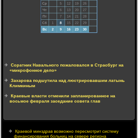
Ср
5
12
19
26
Чт
6
13
20
27
Пт
7
14
21
28
Сб
1
8
15
22
29
Вс
2
9
16
23
30
Соратник Навального пожаловался в Страсбург на
«микрофонное дело»
Захарова подшутила над люстрировавшим латынь
Климкиным
Краевые власти отменили запланированное на
восьмое февраля заседание совета глав
Краевой минздрав возможно пересмотрит систему
финансирования больниц на севере региона