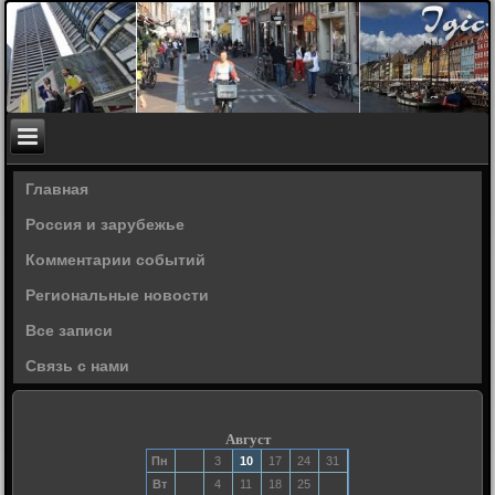
Главная
Россия и зарубежье
Комментарии событий
Региональные новости
Все записи
Связь с нами
Август
Пн
3
10
17
24
31
Вт
4
11
18
25