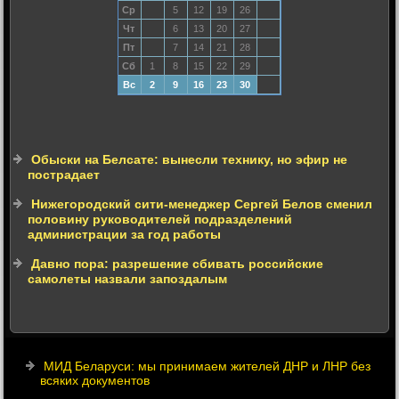
Ср
5
12
19
26
Чт
6
13
20
27
Пт
7
14
21
28
Сб
1
8
15
22
29
Вс
2
9
16
23
30
Обыски на Белсате: вынесли технику, но эфир не
пострадает
Нижегородский сити-менеджер Сергей Белов сменил
половину руководителей подразделений
администрации за год работы
Давно пора: разрешение сбивать российские
самолеты назвали запоздалым
МИД Беларуси: мы принимаем жителей ДНР и ЛНР без
всяких документов