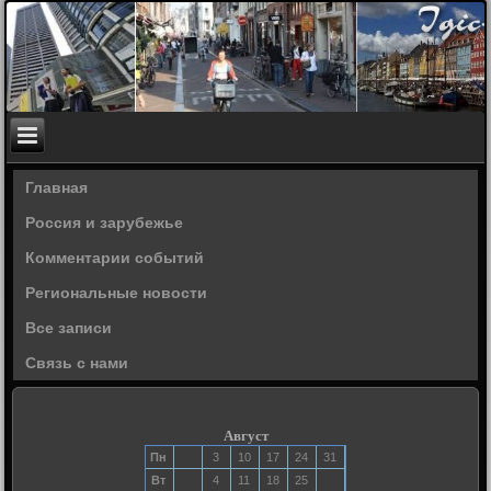
Главная
Россия и зарубежье
Комментарии событий
Региональные новости
Все записи
Связь с нами
Август
Пн
3
10
17
24
31
Вт
4
11
18
25