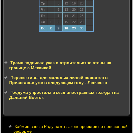
Ср
5
12
19
26
Чт
6
13
20
27
Пт
7
14
21
28
Сб
1
8
15
22
29
Вс
2
9
16
23
30
Трамп подписал указ о строительстве стены на
границе с Мексикой
Перспективы для молодых людей появятся в
Приангарье уже в следующем году - Левченко
Госдума упростила въезд иностранных граждан на
Дальний Восток
Кабмин внес в Раду пакет законопроектов по пенсионной
реформе