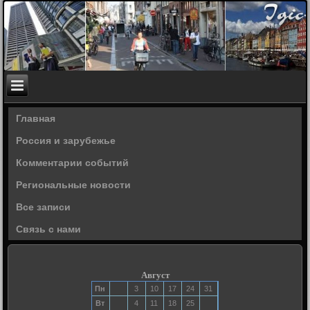
Главная
Россия и зарубежье
Комментарии событий
Региональные новости
Все записи
Связь с нами
Август
Пн
3
10
17
24
31
Вт
4
11
18
25