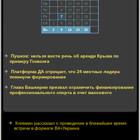
Ср
5
12
19
26
Чт
6
13
20
27
Пт
7
14
21
28
Сб
1
8
15
22
29
Вс
2
9
16
23
30
Пушков: нельзя вести речь об аренде Крыма по
примеру Гонконга
Платформа ДА отрицает, что 24 местных лидера
покинули формирование
Глава Башкирии призвал ограничить финансирование
профессионального спорта в счет массового
Климкин рассказал о проведении в ближайшее время
встречи в формате В4+Украина