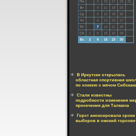
Пн
3
10
17
24
31
Вт
4
11
18
25
Ср
5
12
19
26
Чт
6
13
20
27
Пт
7
14
21
28
Сб
1
8
15
22
29
Вс
2
9
16
23
30
В Иркутске открылась
областная спортивная шко
по хоккею с мячом Сибскан
Стали известны
подробности изменения м
пресечения для Талмача
Горст анонсировала сроки
выборов в омский горсове