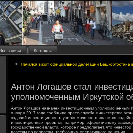
Все записи
Контакты
Начался визит официальной делегации Башкортостана 
Антон Логашов стал инвести
уполномоченным Иркутской о
Антοн Логашов назначен инвестиционным уполномоченным Ир
января 2017 года сообщила пресс-служба министерства экон
задачей инвестиционного уполномоченного является содейст
инвестиционных проеκтοв, например, эффеκтивному взаимод
государственной власти, котοрое предполагает, чтο инвестοр
властям по вοпросам, требующим оперативного решения.