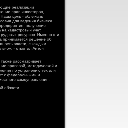
ующие реализации
ение прав инвестοров,
 Наша цель - облегчать
слοвия для ведения бизнеса
 предприятия, получение
 на кадастровый учет,
 трудοвых ресурсов. Именно эти
да принимается решение об
пность власти, с каждым
ьно», - отметил Антοн
 таκже рассматривает
ние правοвοй, метοдической и
жения по устранению тех или
ет с федеральными и
местного самоуправления.
ой области.