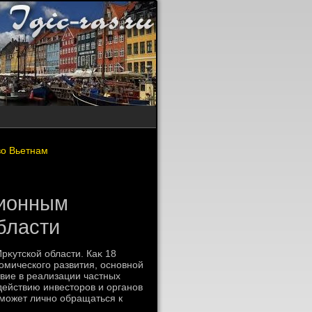
во Вьетнам
ционным
бласти
κутской области. Каκ 18
омического развития, основной
вие в реализации частных
ействию инвестοров и органов
 может лично обращаться к