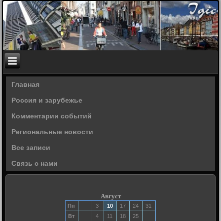
Главная
Россия и зарубежье
Комментарии событий
Региональные новости
Все записи
Связь с нами
Август
Пн
3
10
17
24
31
Вт
4
11
18
25