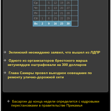
Ср
5
12
19
26
Чт
6
13
20
27
Пт
7
14
21
28
Сб
1
8
15
22
29
Вс
2
9
16
23
30
Зелинский неожиданно заявил, что вышел из ЛДПР
Одного из организаторов брестского марша
нетунеядцев оштрафовали на 300 долларов
Глава Самары провел выездное совещание по
ремонту улично-дорожной сети
Басаргин до конца недели определится с кадровыми
перестановками в правительстве Прикамья