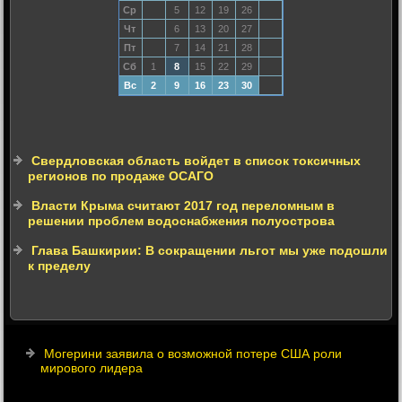
Ср
5
12
19
26
Чт
6
13
20
27
Пт
7
14
21
28
Сб
1
8
15
22
29
Вс
2
9
16
23
30
Свердловская область войдет в список токсичных
регионов по продаже ОСАГО
Власти Крыма считают 2017 год переломным в
решении проблем водоснабжения полуострова
Глава Башкирии: В сокращении льгот мы уже подошли
к пределу
Могерини заявила о возможной потере США роли
мирового лидера