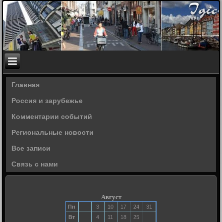
Главная
Россия и зарубежье
Комментарии событий
Региональные новости
Все записи
Связь с нами
Август
Пн
3
10
17
24
31
Вт
4
11
18
25