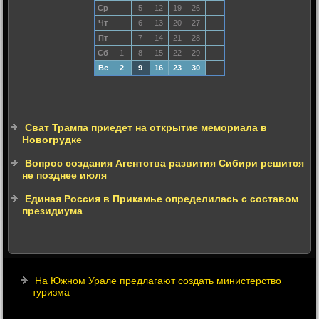
Ср
5
12
19
26
Чт
6
13
20
27
Пт
7
14
21
28
Сб
1
8
15
22
29
Вс
2
9
16
23
30
Сват Трампа приедет на открытие мемориала в
Новогрудке
Вопрос создания Агентства развития Сибири решится
не позднее июля
Единая Россия в Прикамье определилась с составом
президиума
На Южном Урале предлагают создать министерство
туризма