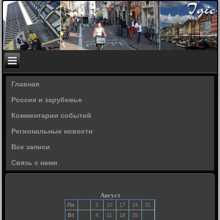
Главная
Россия и зарубежье
Комментарии событий
Региональные новости
Все записи
Связь с нами
Август
Пн
3
10
17
24
31
Вт
4
11
18
25