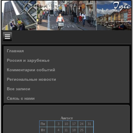
Главная
Россия и зарубежье
Комментарии событий
Региональные новости
Все записи
Связь с нами
Август
Пн
3
10
17
24
31
Вт
4
11
18
25