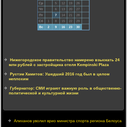
Ср
5
12
19
26
Чт
6
13
20
27
Пт
7
14
21
28
Сб
1
8
15
22
29
Вс
2
9
16
23
30
Нижегородское правительство намерено взыскать 24
млн рублей с застройщика отеля Kempinski Plaza
Рустэм Хамитов: Ушедший 2016 год был в целом
неплохим
Губернатор: СМИ играют важную роль в общественно-
политической и культурной жизни
Алиханов уволил врио министра спорта региона Белоуса