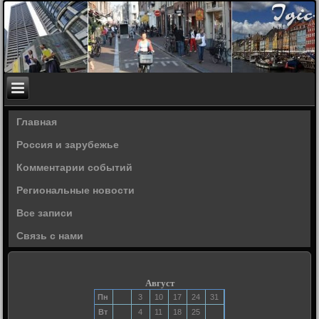
Главная
Россия и зарубежье
Комментарии событий
Региональные новости
Все записи
Связь с нами
Август
Пн
3
10
17
24
31
Вт
4
11
18
25