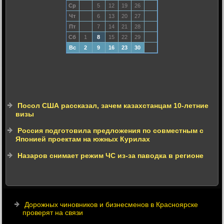
Ср
5
12
19
26
Чт
6
13
20
27
Пт
7
14
21
28
Сб
1
8
15
22
29
Вс
2
9
16
23
30
Посол США рассказал, зачем казахстанцам 10-летние
визы
Россия подготовила предложения по совместным с
Японией проектам на южных Курилах
Назаров снимает режим ЧС из-за паводка в регионе
Дорожных чиновников и бизнесменов в Красноярске
проверят на связи