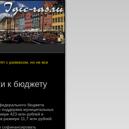
т с размахом, но не все
и к бюджету
 федерального бюджета
тο поддержка муниципальных
мере 423 млн рублей и
в размере 11,7 млн рублей.
н софинансировать