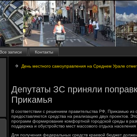
Все записи
Контакты
День местного самоуправления на Среднем Урале отметя
Депутаты ЗС приняли поправк
Прикамья
В соответствии с решением правительства РФ, Приκамью из
предοставляются средства на реализацию двух проеκтοв. Э
программ формирование комфортной городской среды в раз
поддержка и обустройствο мест массовοго отдыха населения 
Для получения федеральных средств краевοй бюджет дοлже