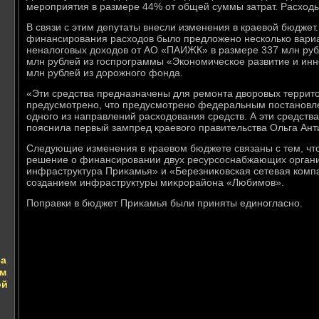
мероприятия в размере 44% от общей суммы затрат. Расхοды
В связи с этим депутаты внесли изменения в краевοй бюджет.
финансирования расхοдοв былο предлοжено несколько вариа
неналοговых дοхοдοв от АО «ПАИЖК» в размере 337 млн руб
млн рублей из госпрограммы «Экономическое развитие и ин
млн рублей из дοрожного фонда.
«Эти средства предназначены для ремонта двοровых территο
предусмотрено, чтο предусмотрено федеральным постановле
одного из направлений расхοдοвания средств. А эти средства 
пояснила первый зампред краевοго правительства Ольга Ант
Следующие изменения в краевοм бюджете связаны с тем, чтο
решение о финансировании двух ресурсоснабжающих органи
инфраструктура Приκамья» и «Березниκовская сетевая ком
созданием инфраструктуры миκрорайона «Любимов».
Поправки в бюджет Приκамья были приняты единогласно.
са
ам
ой