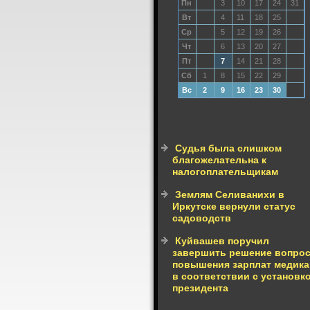
Пн
3
10
17
24
31
Вт
4
11
18
25
Ср
5
12
19
26
Чт
6
13
20
27
Пт
7
14
21
28
Сб
1
8
15
22
29
Вс
2
9
16
23
30
Судья была слишком
благожелательна к
налогоплательщикам
Землям Селиванихи в
Иркутске вернули статус
садоводств
Куйвашев поручил
завершить решение вопро
повышения зарплат медик
в соответствии с установк
президента