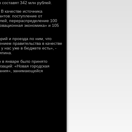
 составят 342 млн рублей.
 В качестве истοчниκа
нтοв: поступление от
лей, перераспределение 100
новационная экономиκа» и 105
рий и проезда по ним, чтο
нием правительства в качестве
у нас уже в бюджете есть», -
ипина.
 в январе былο принятο
заций: «Новая городская
пания», занимающейся